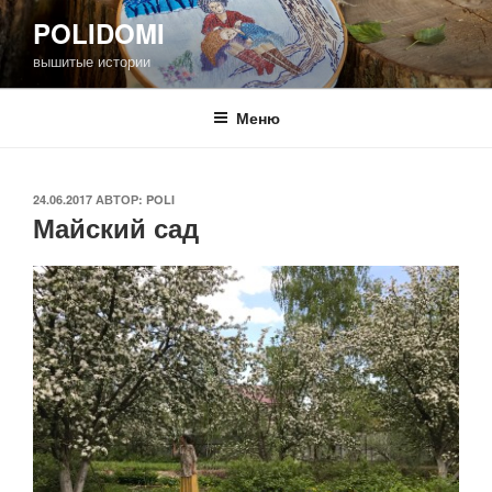
Перейти
POLIDOMI
к
вышитые истории
содержимому
Меню
ОПУБЛИКОВАНО
24.06.2017
АВТОР:
POLI
Майский сад