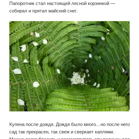
Папоротник стал настоящей лесной корзинкой —
собирал и прятал майский снег.
Купена после дождя. Дождя было много…но после него
сад так прекрасен, так свеж и сверкает каплями.
Можно долго бродить и рассматривать эту водичку для