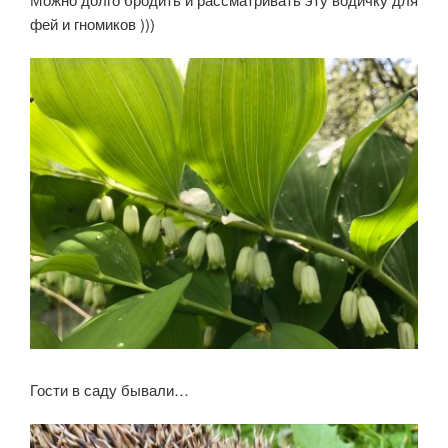
фей и гномиков )))
Гости в саду бывали…